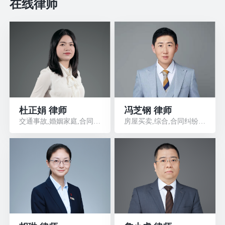
在线律师
杜正娟 律师
冯芝钢 律师
交通事故,婚姻家庭,合同纠纷,民间借贷
房屋买卖,综合,合同纠纷,刑事辩护,劳动人事