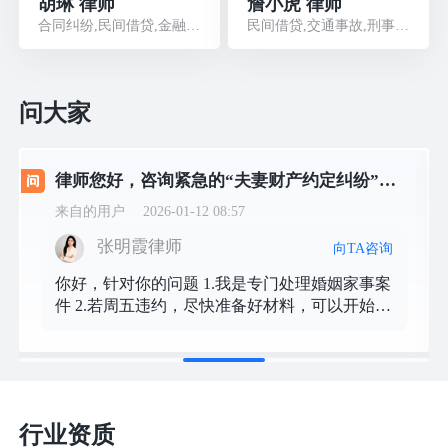
胡琳 律师
詹小虎 律师
合同纠纷,民间借贷,金融借款,侵权损害,股权纠纷
民间借贷,交通事故,刑事辩护,婚姻家庭,劳动人事
问大家
律师您好，咨询紧急的“夫妻财产约定纠纷”。我与丈夫于2025年12月13日签署公证协议，约定其婚前房产35%产权归我。他现已违约并中断支付抚养费。关键证据：1.公证协议原件；2. 他多次承诺（最后确认2026年1月16日办理）又反悔的微信记录；3. 他与单位女同事不正当交往的证据（私密聊天、对方存有我号码的挑衅性备注等）。诉求：诉讼强制履行协议，完成过户。本周五是最后期限，若违约需立即启动程序。 请问：1.您处理此类诉讼的经验？2. 若周五违约，最快步骤？能否申请财产保全？3. 我的证据是否充分？
来自的用户
2026-01-12 08:57
张明霞律师
向TA咨询
你好，针对你的问题 1.我是专门处理婚姻家事案
件 2.若周五违约，尽快准备好材料，可以开始走
诉讼流程 3.立案审核通过之后，可以向法院申请
财产保全 4.证据材料需要详细沟通之后，才能明
确是否完整
行业资质