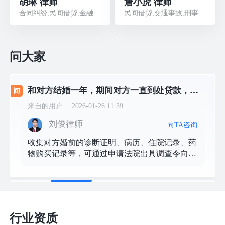
胡琳 律师
詹小虎 律师
合同纠纷,民间借贷,金融借款,侵权损害,股权纠纷
民间借贷,交通事故,刑事辩护,婚姻家庭,劳动人事
问大家
和对方结婚一年，期间对方一直到处贷款，后来精神疾病发作才知道他8年前有双相，这种算隐瞒重大疾病吗，如何保障自己，和如何举证他
来自的用户
2026-01-26 11:39
刘俊律师
向TA咨询
收集对方婚前的诊断证明、病历、住院记录、药
物购买记录等，可通过申请法院出具调查令向医
院调取。 ​ 若对方有医保报销或商业保险理赔记
录，也可间接佐证其婚前患病事实。
行业资质