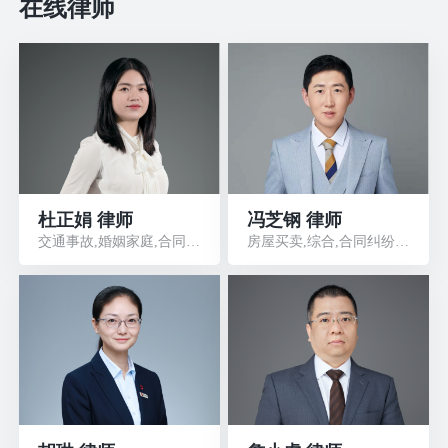
在线律师
杜正娟 律师
冯芝钢 律师
交通事故,婚姻家庭,合同纠纷,民间借贷
房屋买卖,综合,合同纠纷,刑事辩护,劳动人事